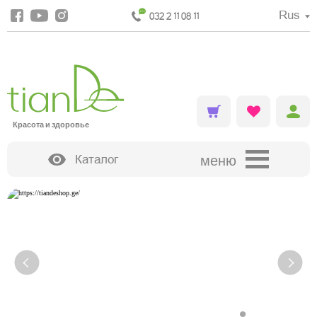
Rus
032 2 11 08 11
Красота и здоровье
Каталог
меню
ДЕКОРАТИВНАЯ КОСМЕТИКА
•
•
•
•