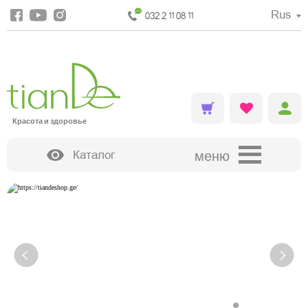
Rus
032 2 11 08 11
Красота и здоровье
Каталог
меню
ДЕКОРАТИВНАЯ КОСМЕТИКА
•
•
•
•