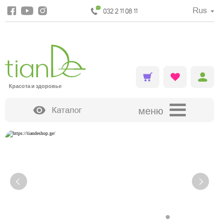
Rus
032 2 11 08 11
Красота и здоровье
Каталог
меню
ДЕКОРАТИВНАЯ КОСМЕТИКА
•
•
•
•