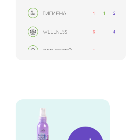
1
1
2
ГИГИЕНА
6
4
WELLNESS
1
ДЛЯ ДЕТЕЙ
2
1
2
ДЛЯ МУЖЧИН
ДЕКОРАТИВНАЯ
1
2
2
КОСМЕТИКА
8
АКСЕССУАРЫ
НАБОРЫ