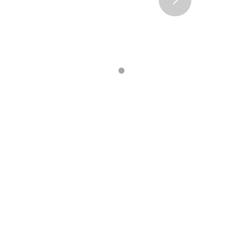
•
•
•
•